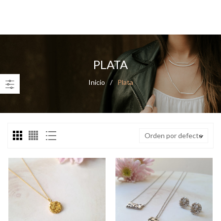
0
PLATA
Inicio
/
Plata
Orden por defecto